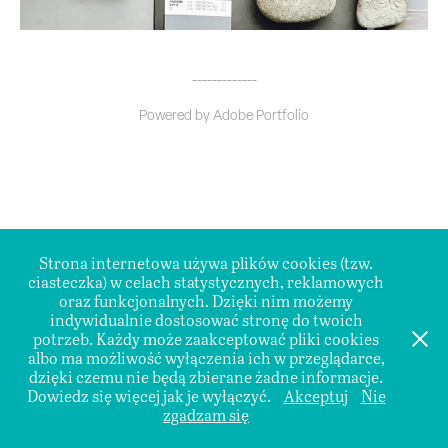
_____________
Powered by
Adobe Portfolio
Strona internetowa używa plików cookies (tzw.
ciasteczka) w celach statystycznych, reklamowych
oraz funkcjonalnych. Dzięki nim możemy
indywidualnie dostosować stronę do twoich
potrzeb. Każdy może zaakceptować pliki cookies
albo ma możliwość wyłączenia ich w przeglądarce,
dzięki czemu nie będą zbierane żadne informacje.
Dowiedz się więcej jak je wyłączyć.
Akceptuj
Nie
zgadzam się