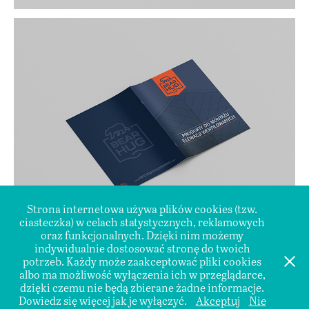
Strona internetowa używa plików cookies (tzw.
ciasteczka) w celach statystycznych, reklamowych
oraz funkcjonalnych. Dzięki nim możemy
indywidualnie dostosować stronę do twoich
potrzeb. Każdy może zaakceptować pliki cookies
_____________
albo ma możliwość wyłączenia ich w przeglądarce,
dzięki czemu nie będą zbierane żadne informacje.
Powered by
Adobe Portfolio
Dowiedz się więcej jak je wyłączyć.
Akceptuj
Nie