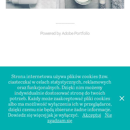
_____________
Powered by
Adobe Portfolio
Strona internetowa używa plików cookies (tzw.
ciasteczka) w celach statystycznych, reklamowych
oraz funkcjonalnych. Dzięki nim możemy
indywidualnie dostosować stronę do twoich
potrzeb. Każdy może zaakceptować pliki cookies
albo ma możliwość wyłączenia ich w przeglądarce,
dzięki czemu nie będą zbierane żadne informacje.
Dowiedz się więcej jak je wyłączyć.
Akceptuj
Nie
zgadzam się